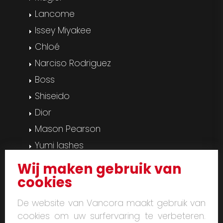
Lancome
Issey Miyakee
Chloé
Narciso Rodriguez
Boss
Shiseido
Dior
Mason Pearson
Yumi lashes
Pedicure & manicure
Wij maken gebruik van
Massage
cookies
Gelaatsverzorging
De website van Vancora maakt gebruik van
LPG Endermologie
cookies om uw surfervaring te verbeteren.