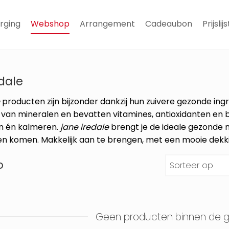
rging
Webshop
Arrangement
Cadeaubon
Prijslijs
dale
e
producten zijn bijzonder dankzij hun zuivere gezonde ing
s van mineralen en bevatten vitamines, antioxidanten en 
 én kalmeren.
jane iredale
brengt je de ideale gezonde 
en komen. Makkelijk aan te brengen, met een mooie dekkin
p
Geen producten binnen de ge