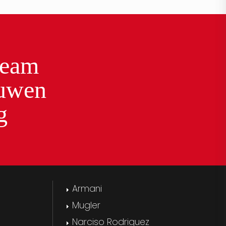
team
ouwen
g
Armani
Mugler
Narciso Rodriguez