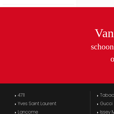
Van
schoon
4711
Taba
Yves Saint Laurent
Gucci
Lancome
Issey 