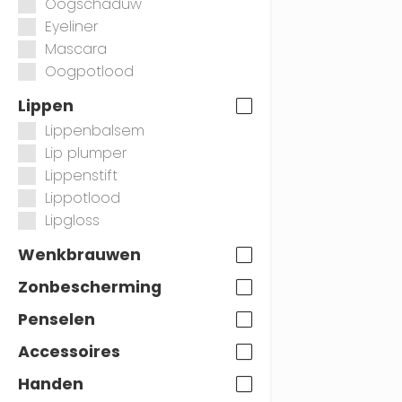
Oogschaduw
Eyeliner
Mascara
Oogpotlood
Lippen
Lippenbalsem
Lip plumper
Lippenstift
Lippotlood
Lipgloss
Wenkbrauwen
Zonbescherming
Penselen
Accessoires
Handen