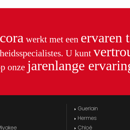
cora
ervaren 
werkt met een
vertr
heidsspecialistes. U kunt
jarenlange ervarin
op onze
c
Guerlain
Hermes
Miyakee
Chloé