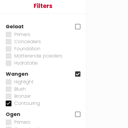
Filters
Gelaat
Primers
Concealers
Foundation
Matterende poeders
Hydratatie
Wangen
Highlight
Blush
Bronzer
Contouring
Ogen
Primers