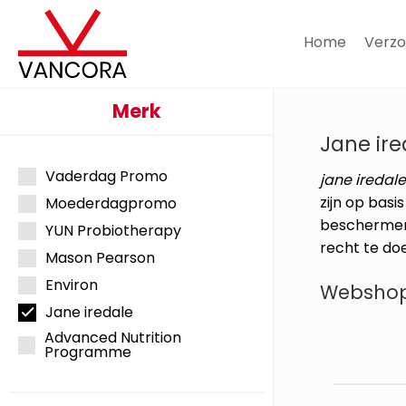
Home
Verzo
Merk
Jane ire
Vaderdag Promo
jane iredal
zijn op basi
Moederdagpromo
beschermen
YUN Probiotherapy
recht te do
Mason Pearson
Environ
Websho
Jane iredale
Advanced Nutrition
Programme