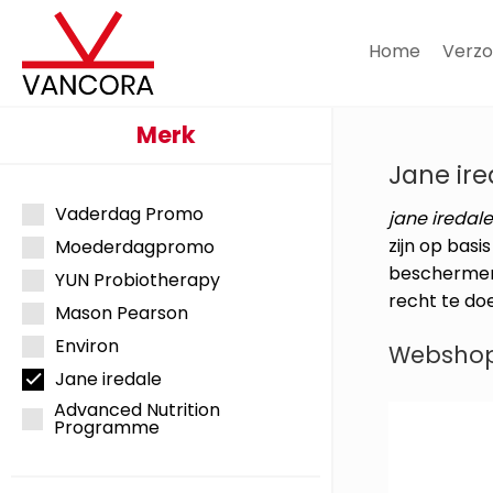
Home
Verzo
Merk
Jane ire
Vaderdag Promo
jane iredal
zijn op basi
Moederdagpromo
beschermen
YUN Probiotherapy
recht te do
Mason Pearson
Environ
Websho
Jane iredale
Advanced Nutrition
Programme