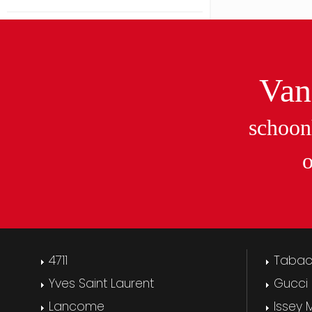
Van
schoon
4711
Taba
Yves Saint Laurent
Gucci
Lancome
Issey 