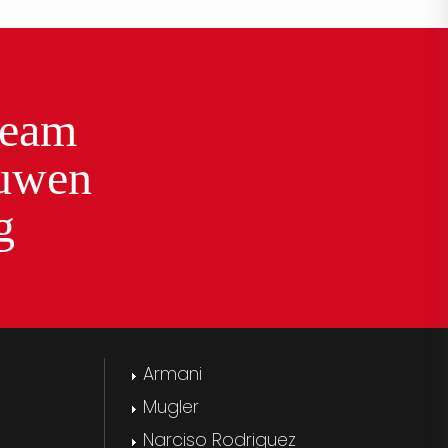
team
ouwen
g
Armani
Mugler
Narciso Rodriguez