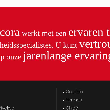
cora
ervaren 
werkt met een
vertr
heidsspecialistes. U kunt
jarenlange ervarin
op onze
c
Guerlain
Hermes
Miyakee
Chloé