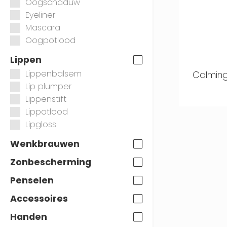
Oogschaduw
Eyeliner
Mascara
Oogpotlood
Lippen
Lippenbalsem
Calming
Lip plumper
Lippenstift
Lippotlood
Lipgloss
Wenkbrauwen
Zonbescherming
Penselen
Accessoires
Handen