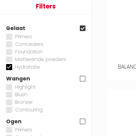
Filters
Gelaat
Primers
Concealers
Foundation
Matterende poeders
BALANC
Hydratatie
Wangen
Highlight
Blush
Bronzer
Contouring
Ogen
Primers