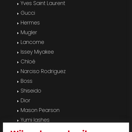
Yves Saint Laurent
Gucci
Hermes
Mugler
Lancome
Issey Miyakee
Chloé
Narciso Rodriguez
Boss
Shiseido
Dior
Mason Pearson
Yumi lashes
Pedicure & manicure