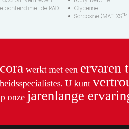
oet daarom vermeden
Lauryl Betaïne
elke ochtend met de RAD
Glycerine
TM
Sarcosine (MAT-XS
cora
ervaren 
werkt met een
vertr
heidsspecialistes. U kunt
jarenlange ervarin
op onze