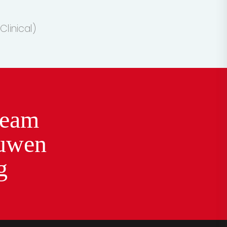
Clinical)
team
ouwen
g