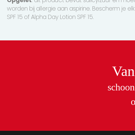
Opgelet
: dit product bevat salicylzuur en m
worden bij allergie aan aspirine. Bescherm je 
SPF 15 of Alpha Day Lotion SPF 15.
Van
schoon