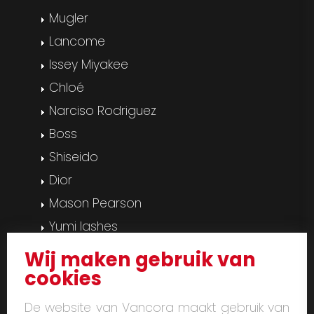
Mugler
Lancome
Issey Miyakee
Chloé
Narciso Rodriguez
Boss
Shiseido
Dior
Mason Pearson
Yumi lashes
Pedicure & manicure
Wij maken gebruik van
Massage
cookies
Gelaatsverzorging
De website van Vancora maakt gebruik van