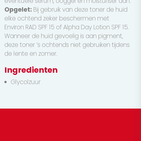
eventuele serum, ooggel en moisturiser aan.
Opgelet:
Bij gebruik van deze toner de huid
elke ochtend zeker beschermen met
Environ RAD SPF 15 of Alpha Day Lotion SPF 15.
Wanneer de huid gevoelig is aan pigment,
deze toner ’s ochtends niet gebruiken tijdens
de lente en zomer.
Ingredienten
Glycolzuur