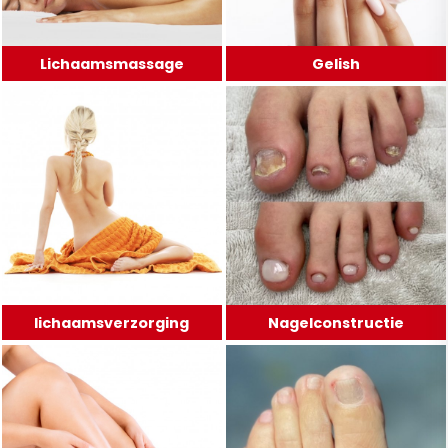
Lichaamsmassage
Gelish
lichaamsverzorging
Nagelconstructie