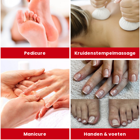
Pedicure
Kruidenstempelmassage
Manicure
Handen & voeten