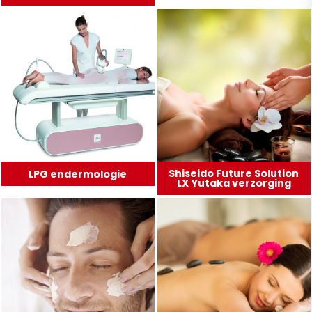
Shiseido Future Solution
LPG endermologie
LX Yutaka verzorging