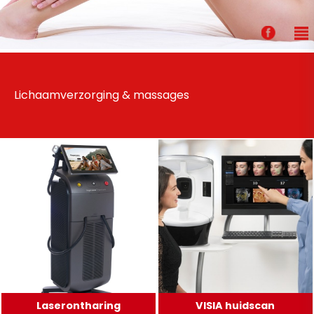
Lichaamverzorging & massages
Laserontharing
VISIA huidscan