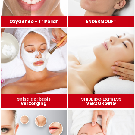
OxyGeneo + TriPollar
ENDERMOLIFT
Shiseido: basis
SHISEIDO EXPRESS
verzorging
VERZORGING