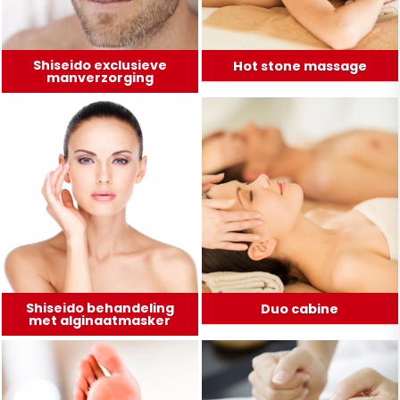
Shiseido exclusieve
Hot stone massage
manverzorging
Shiseido behandeling
Duo cabine
met alginaatmasker