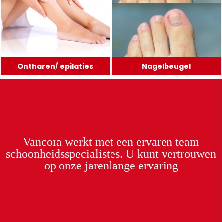
Ontharen/ epilaties
Nagelbeugel
Vancora
werkt met een
ervaren team
schoonheidsspecialistes. U kunt
vertrouwen
op onze
jarenlange ervaring