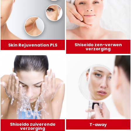
Shiseido zen-verwen
Skin Rejuvenation PLS
verzorging
Shiseido zuiverende
T-away
verzorging