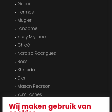
Gucci
Hermes
Mugler
Lancome
Issey Miyakee
Chloé
Narciso Rodriguez
Boss
Shiseido
Dior
Mason Pearson
Yumi lashes
Pedicure & manicure
Wij maken gebruik van
Massage