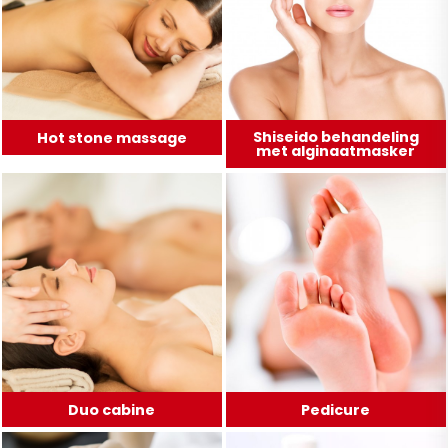
Shiseido behandeling
Hot stone massage
met alginaatmasker
Duo cabine
Pedicure