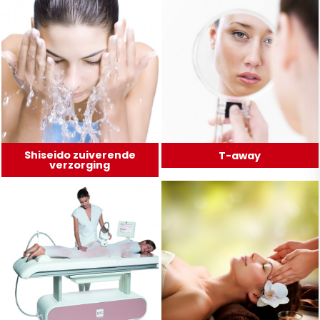
Shiseido zuiverende
T-away
verzorging