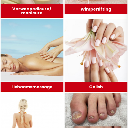
Verwenpedicure/
Wimperlifting
manicure
Lichaamsmassage
Gelish