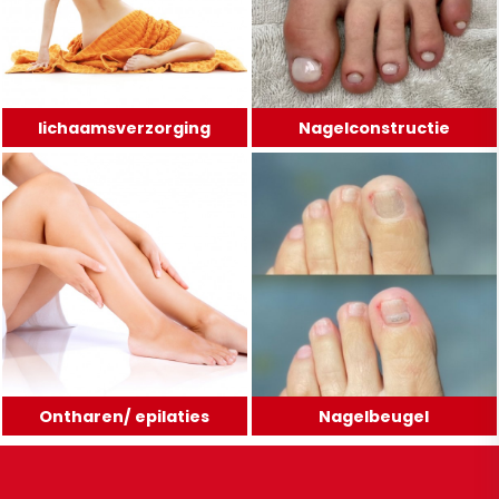
lichaamsverzorging
Nagelconstructie
Ontharen/ epilaties
Nagelbeugel