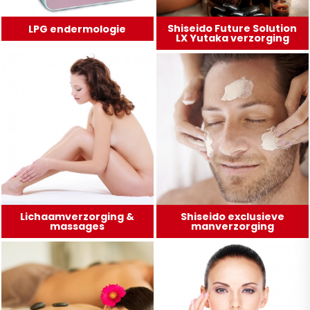
Shiseido Future Solution
LPG endermologie
LX Yutaka verzorging
Lichaamverzorging &
Shiseido exclusieve
massages
manverzorging