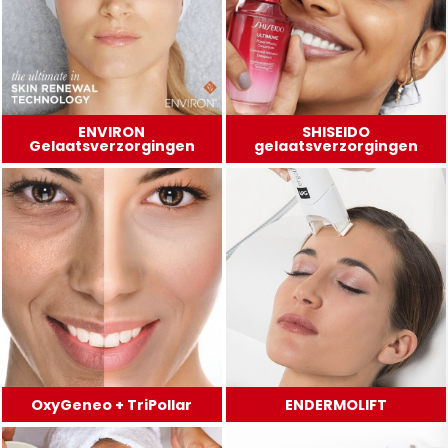
ENVIRON
SHISEIDO
Gelaatsverzorgingen
gelaatsverzorgingen
OxyGeneo + TriPollar
ENDERMOLIFT