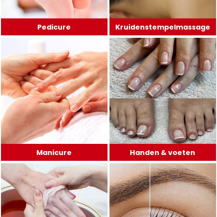
Pedicure
Kruidenstempelmassage
Manicure
Handen & voeten