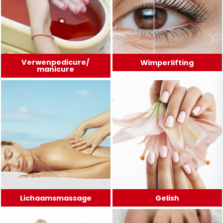
Verwenpedicure/
Wimperlifting
manicure
Lichaamsmassage
Gelish