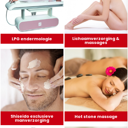
Lichaamverzorging &
LPG endermologie
massages
Shiseido exclusieve
Hot stone massage
manverzorging