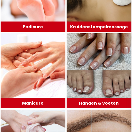
Pedicure
Kruidenstempelmassage
Manicure
Handen & voeten