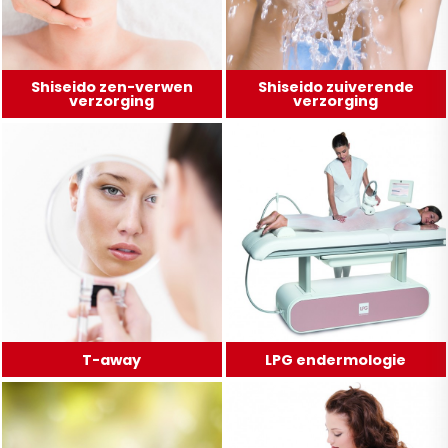
Shiseido zen-verwen
Shiseido zuiverende
verzorging
verzorging
T-away
LPG endermologie