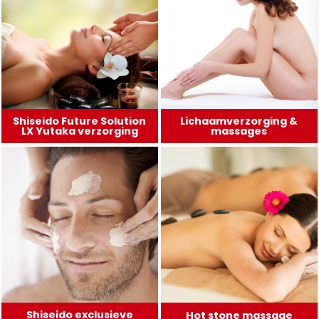
Shiseido Future Solution
Lichaamverzorging &
LX Yutaka verzorging
massages
Shiseido exclusieve
Hot stone massage