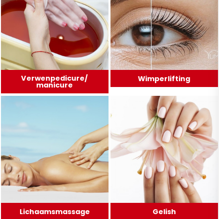
Verwenpedicure/
Wimperlifting
manicure
Lichaamsmassage
Gelish