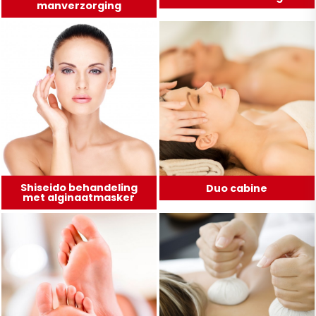
manverzorging
Shiseido behandeling
Duo cabine
met alginaatmasker