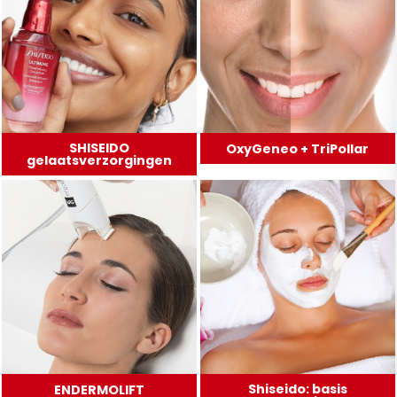
SHISEIDO
OxyGeneo + TriPollar
gelaatsverzorgingen
Shiseido: basis
ENDERMOLIFT